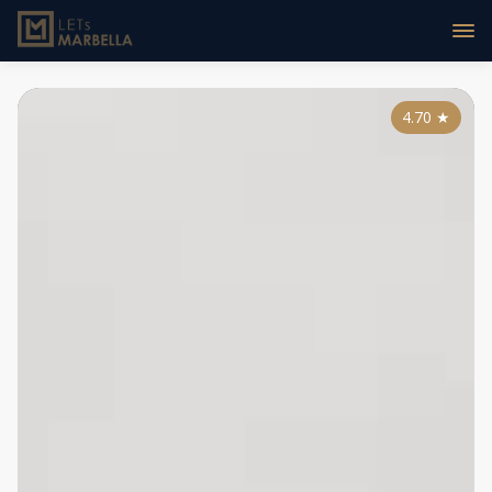
4.70
★