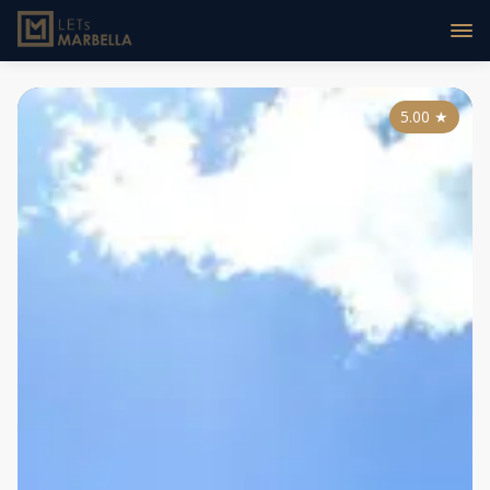
5.00
★